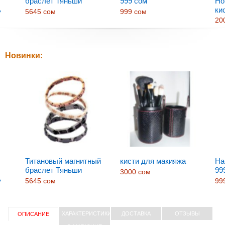
браслет Тяньши
999 сом
Но
ь
ки
5645 сом
999 сом
и
20
Новинки:
Титановый магнитный
кисти для макияжа
На
браслет Тяньши
99
3000 сом
ь
5645 сом
99
и
ХАРАКТЕРИСТИКИ
ДОСТАВКА
ОТЗЫВЫ
ОПИСАНИЕ