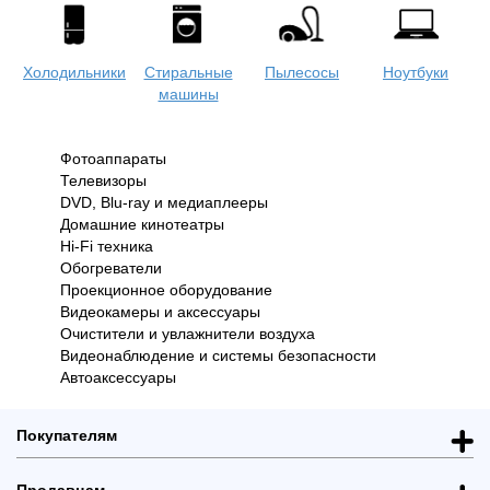
Холодильники
Стиральные
Пылесосы
Ноутбуки
машины
Фотоаппараты
Телевизоры
Одежда
Коляски
Кофеварки и
Женская
DVD, Blu-ray и медиаплееры
кофемашины
одежда
Домашние кинотеатры
Hi-Fi техника
Обогреватели
Проекционное оборудование
Планшеты
Моноблоки
Мобильные
Видеокамеры и аксессуары
телефоны
Очистители и увлажнители воздуха
Видеонаблюдение и системы безопасности
Автоаксессуары
Покупателям