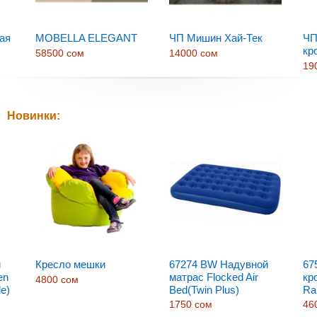
ая
MOBELLA ELEGANT
ЧП Мишин Хай-Тек
ЧП
кр
58500 сом
14000 сом
19
Новинки:
й
Кресло мешки
67274 BW Надувной
67
en
матрас Flocked Air
кр
4800 сом
le)
Bed(Twin Plus)
Ra
193x122x22 см
20
1750 сом
46
вс