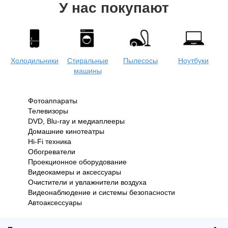
У нас покупают
Холодильники
Стиральные
Пылесосы
Ноутбуки
машины
Фотоаппараты
Телевизоры
Одежда
Коляски
Кофеварки и
Женская
DVD, Blu-ray и медиаплееры
кофемашины
одежда
Домашние кинотеатры
Hi-Fi техника
Обогреватели
Проекционное оборудование
Планшеты
Моноблоки
Мобильные
Видеокамеры и аксессуары
телефоны
Очистители и увлажнители воздуха
Видеонаблюдение и системы безопасности
Автоаксессуары