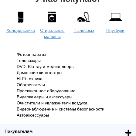
Холодильники
Стиральные
Пылесосы
Ноутбуки
машины
Фотоаппараты
Телевизоры
Одежда
Коляски
Кофеварки и
Женская
DVD, Blu-ray и медиаплееры
кофемашины
одежда
Домашние кинотеатры
Hi-Fi техника
Обогреватели
Проекционное оборудование
Планшеты
Моноблоки
Мобильные
Видеокамеры и аксессуары
телефоны
Очистители и увлажнители воздуха
Видеонаблюдение и системы безопасности
Автоаксессуары
Покупателям