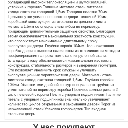
обладающий высокой теплоизоляцией и шумоизоляцией,
устойчив к горению Толщина металла сталь листовая
холоднокатаная толщиной 1,5мм Толщина полотна 70мм
Цельногнутое усиленное полотно двери толщиной 70мм,
коробчатой конструкции, изготовлено из цельного листа
металла 1,5мм со специальным гибом по периметру,
придающим дополнительные защитные свойства. Благодаря
этому обеспечивается максимальная жесткость конструкции,
что способствует максимально длительному сроку
эксплуатации двери. Глубина короба 104мм Цельнокатанная
коробка двери с широким наличником изготавливается методом
профилирования на прокатном стане из рулонной стали.
Благодаря этому обеспечивается максимальная жесткость
конструкции, стабильность размеров и выверенная геометрия.
Это позволяет увеличить срок службы и улучшить
эксплуатационные характеристики двери. Материал - сталь
листовая холоднокатаная толщиной 1,5мм. Глубина коробки
104мм. Уплотнители двойной контур специальных трубчатых
уплотнителей по периметру коробки Противосъемные ригели 2
шт. с петлевой стороны Петли с упорным подшипником Наличие
петель с упорным подшипником значительно увеличивает
количество циклов открывания и закрывания дверей Порог из
нержавеющей стали Упаковка гофрокартон Тип входная
стальная дверь
У нас покупают