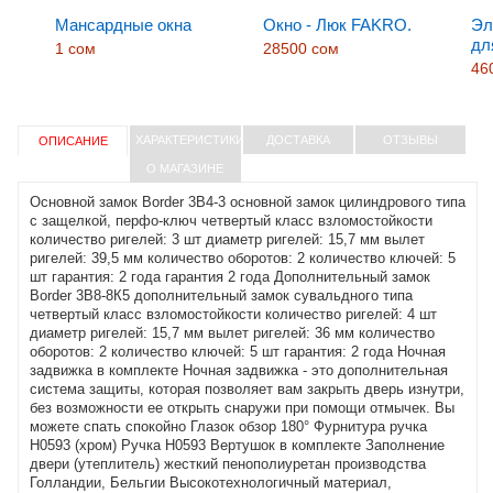
Мансардные окна
Окно - Люк FAKRO.
Эл
дл
1 сом
28500 сом
46
ХАРАКТЕРИСТИКИ
ДОСТАВКА
ОТЗЫВЫ
ОПИСАНИЕ
О МАГАЗИНЕ
Основной замок Border 3B4-3 основной замок цилиндрового типа
с защелкой, перфо-ключ четвертый класс взломостойкости
количество ригелей: 3 шт диаметр ригелей: 15,7 мм вылет
ригелей: 39,5 мм количество оборотов: 2 количество ключей: 5
шт гарантия: 2 года гарантия 2 года Дополнительный замок
Border 3B8-8К5 дополнительный замок сувальдного типа
четвертый класс взломостойкости количество ригелей: 4 шт
диаметр ригелей: 15,7 мм вылет ригелей: 36 мм количество
оборотов: 2 количество ключей: 5 шт гарантия: 2 года Ночная
задвижка в комплекте Ночная задвижка - это дополнительная
система защиты, которая позволяет вам закрыть дверь изнутри,
без возможности ее открыть снаружи при помощи отмычек. Вы
можете спать спокойно Глазок обзор 180° Фурнитура ручка
H0593 (хром) Ручка H0593 Вертушок в комплекте Заполнение
двери (утеплитель) жесткий пенополиуретан производства
Голландии, Бельгии Высокотехнологичный материал,