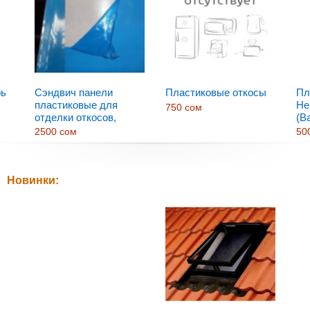
рь
Сэндвич панели
Пластиковые откосы
Пл
пластиковые для
Не
750 сом
отделки откосов,
(B
пластиковых дверей
2500 сом
50
Новинки: