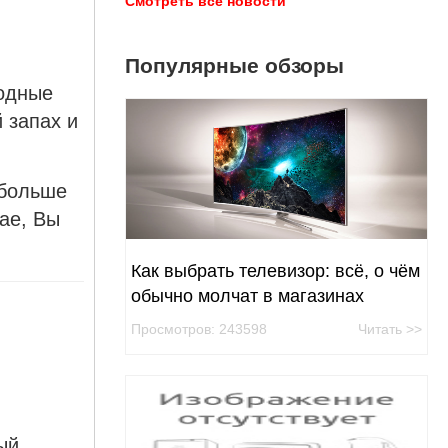
Смотреть все новости
Популярные обзоры
бодные
 запах и
 больше
ае, Вы
Как выбрать телевизор: всё, о чём
обычно молчат в магазинах
Просмотров: 243598
Читать >>
ый,