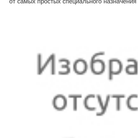
от самых простых специального назначения