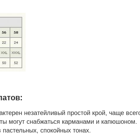
латов:
ктерен незатейливый простой крой, чаще всег
аты могут снабжаться карманами и капюшоном.
 пастельных, спокойных тонах.