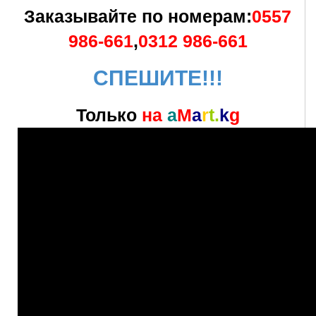
Заказывайте по номерам:
0557
986-661
,
0312 986-661
СПЕШИТЕ!!!
Только
на
a
M
a
r
t.
k
g