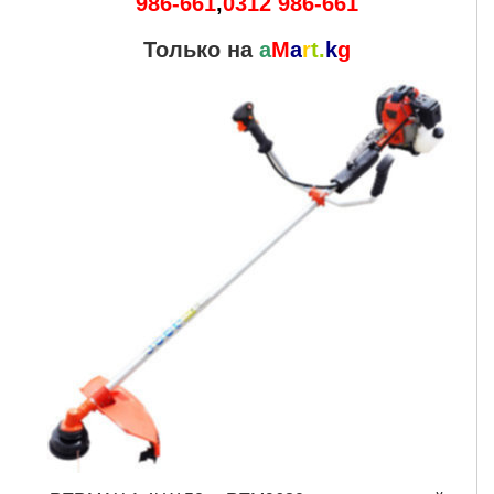
986-661
,
0312 986-661
Только на
a
M
a
r
t.
k
g